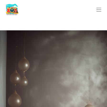
https://wfolio.ru/gateway/integrations/yoomoney/notify